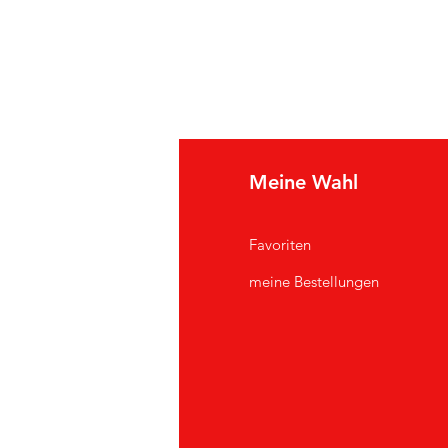
e Info
Meine Wahl
Q
Favoriten
er uns
meine Bestellungen
ndendienst
andorte