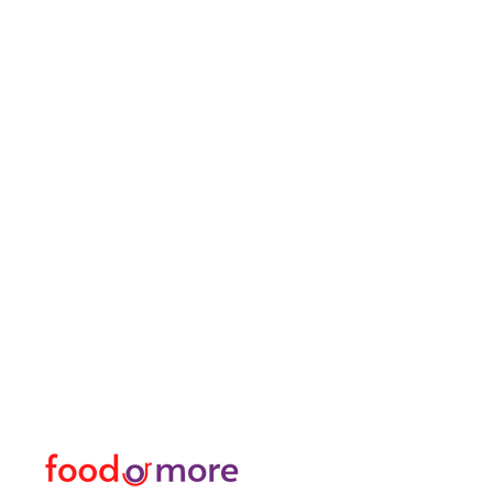
FoodOrMore
Speisekart
Brauchen Sie Hilfe?
Essen / Restaurants
Besuchen Sie
Lebensmittel
unser
Kundendienst
Oder mehr
für Hilfe oder rufen Sie uns an
Persönlich
05433915577
Transfer I Mietwagen I T
Erkunden Sie die Aktivitä