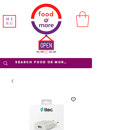
ME
NU