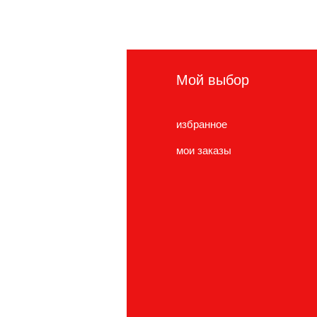
нформация
Мой выбор
сто задаваемые
избранное
просы
мои заказы
нас
ужба поддержки
cations