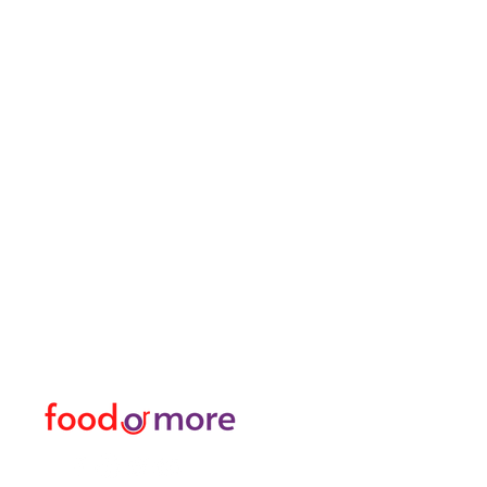
ЕдаИлиЕще
Меню
Нужна помощь?
Еда / Рестораны
Посетите наш
Служба
еда
поддержки
Или больше
для помощи или позвоните
личный
нам по телефону
Трансфер Я Аренда Ав
05433915577
Исследуйте город I За
Цветочный магазин и м
Турецкая баня и спа / 