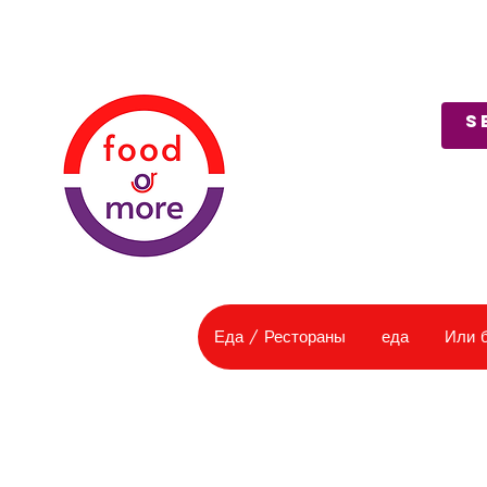
О нас
Служба поддержки
Еда / Рестораны
еда
Или 