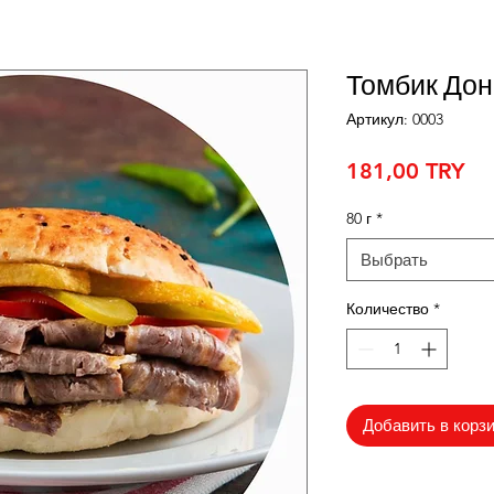
Томбик До
Артикул: 0003
Це
181,00 TRY
80 г
*
Выбрать
Количество
*
Добавить в корз