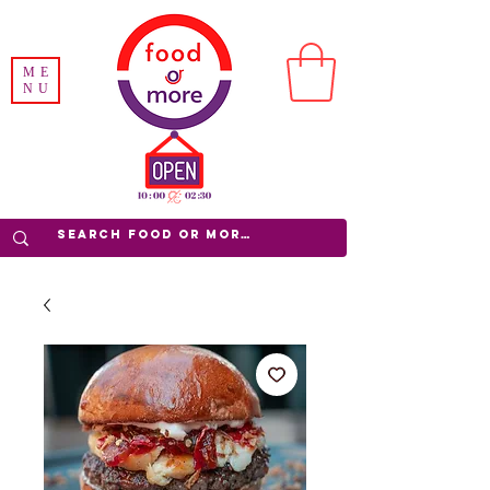
ME
NU