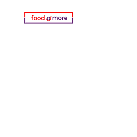
Категории
Еда / Рестораны
Донеджи Хамди Уста
Канатчи Али Аскер
ShakesPeare Бистро
Вкусы встречной улицы
Куриный мир
55 Самсун Пита
Тасаоглу Пахлавас