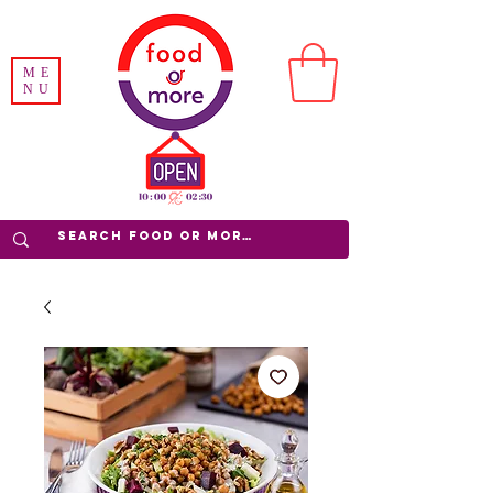
ME
NU