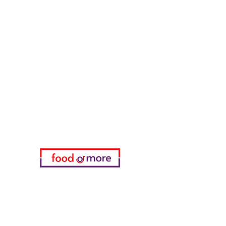
ЕдаИлиЕще
Нужна помощь?
Посетите наш
Служба поддержки
для помощи или позвоните нам
по телефону
05433915577
Мой выбор