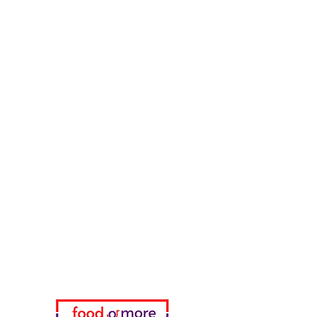
Вкусы встречной улицы
Куриный мир
55 Самсун Пита
Тасаоглу Пахлавас
ЕдаИлиЕще
Нужна помощь?
Посетите наш
Служба поддержки
для помощи или позвоните нам
по телефону
05433915577