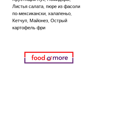
Листья салата, пюре из фасоли
по-мексикански, халапеньо,
Кетчуп, Майонез, Острый
картофель фри
Категории
Еда / Рестораны
Донеджи Хамди Уста
Канатчи Али Аскер
ShakesPeare Бистро