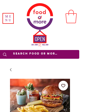
ME
NU