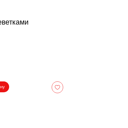
еветками
на
ину