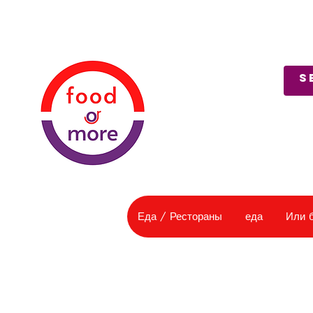
О нас
Служба поддержки
Еда / Рестораны
еда
Или 