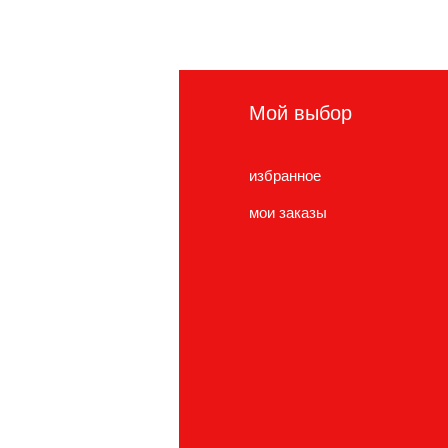
нформация
Мой выбор
сто задаваемые
избранное
просы
мои заказы
нас
ужба поддержки
cations