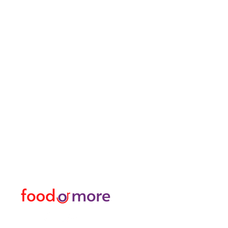
ЕдаИлиЕще
Меню
Нужна помощь?
Еда / Рестораны
Посетите наш
Служба
еда
поддержки
Или больше
для помощи или позвоните
личный
нам по телефону
Трансфер Я Аренда Ав
05433915577
Исследуйте город I За
Цветочный магазин и м
Турецкая баня и спа / 