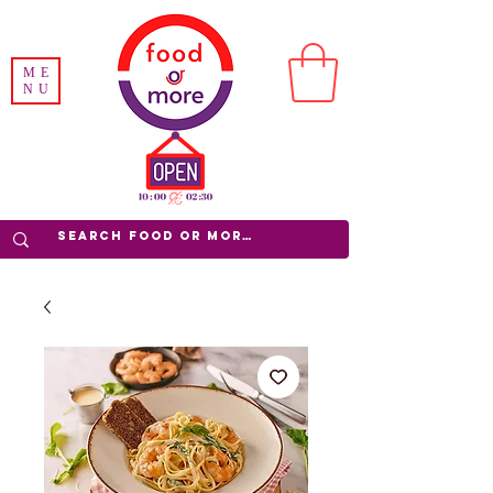
ME
NU