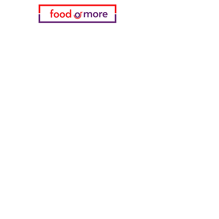
Категории
Еда / Рестораны
Донеджи Хамди Уста
Канатчи Али Аскер
ShakesPeare Бистро
Вкусы встречной улицы
Куриный мир
55 Самсун Пита
Тасаоглу Пахлавас