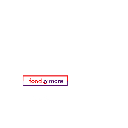
ЕдаИлиЕще
Нужна помощь?
Посетите наш
Служба поддержки
для помощи или позвоните нам
по телефону
05433915577
Мой выбор