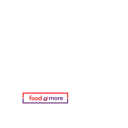
Тасаоглу Пахлавас
ЕдаИлиЕще
Нужна помощь?
Посетите наш
Служба поддержки
для помощи или позвоните нам
по телефону
05433915577