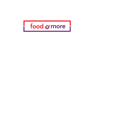
Категории
Еда / Рестораны
Донеджи Хамди Уста
Канатчи Али Аскер
ShakesPeare Бистро
Вкусы встречной улицы
Куриный мир
55 Самсун Пита