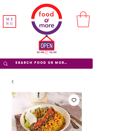
ME
NU