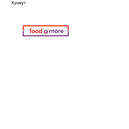
Кунжут
Категории
Еда / Рестораны
Донеджи Хамди Уста
Канатчи Али Аскер
ShakesPeare Бистро
Вкусы встречной улицы
Куриный мир
55 Самсун Пита