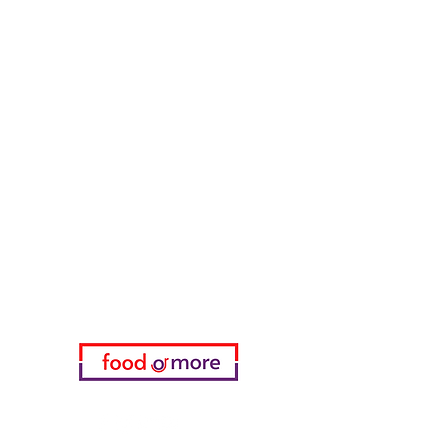
Тасаоглу Пахлавас
ЕдаИлиЕще
Нужна помощь?
Посетите наш
Служба поддержки
для помощи или позвоните нам
по телефону
05433915577