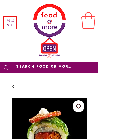
ME
NU