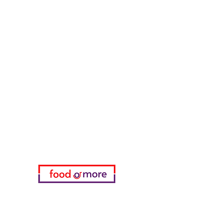
Тасаоглу Пахлавас
ЕдаИлиЕще
Нужна помощь?
Посетите наш
Служба поддержки
для помощи или позвоните нам
по телефону
05433915577