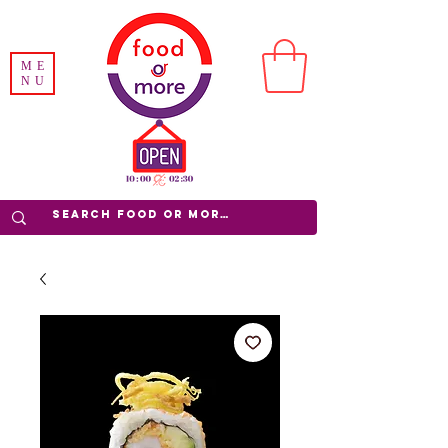
ME
NU