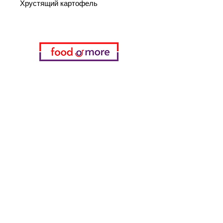
Хрустящий картофель
Категории
Еда / Рестораны
Донеджи Хамди Уста
Канатчи Али Аскер
ShakesPeare Бистро
Вкусы встречной улицы
Куриный мир
55 Самсун Пита