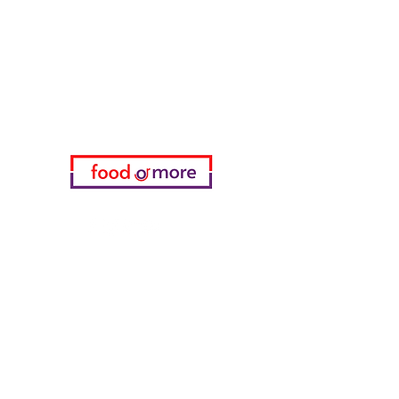
Нужна помощь?
Посетите наш
Служба поддержки
для помощи или позвоните нам
по телефону
05433915577
Мой выбор
избранное
мои заказы