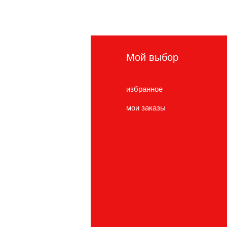
нформация
Мой выбор
сто задаваемые
избранное
просы
мои заказы
нас
ужба поддержки
cations