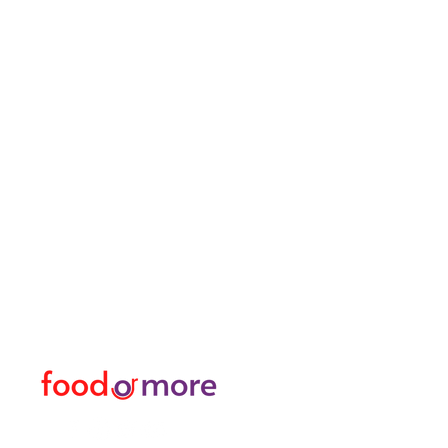
ЕдаИлиЕще
Меню
Нужна помощь?
Еда / Рестораны
Посетите наш
Служба
еда
поддержки
Или больше
для помощи или позвоните
личный
нам по телефону
Трансфер Я Аренда Ав
05433915577
Исследуйте город I За
Цветочный магазин и м
Турецкая баня и спа / 