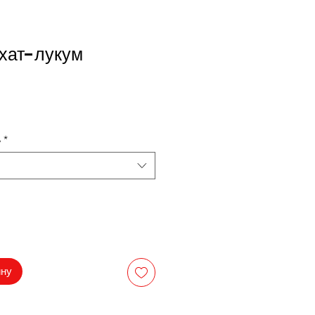
хат-лукум
на
ь
*
ину