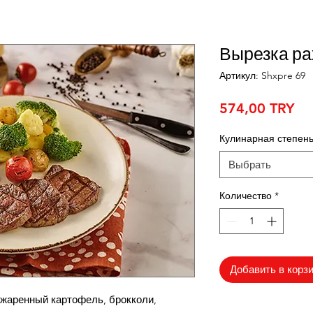
Вырезка ра
Артикул: Shxpre 69
Це
574,00 TRY
Кулинарная степен
Выбрать
Количество
*
Добавить в корз
бжаренный картофель, брокколи,