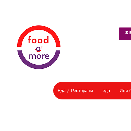
О нас
Служба поддержки
Еда / Рестораны
еда
Или 