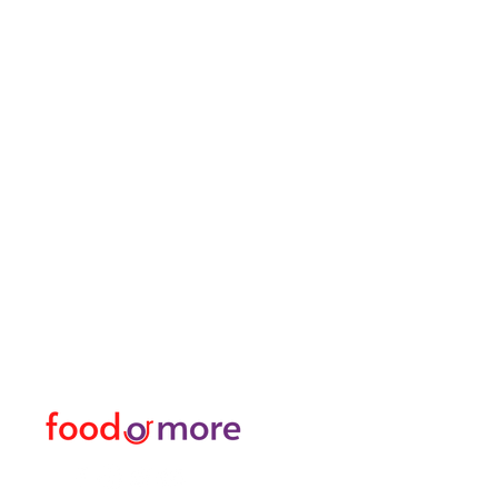
ЕдаИлиЕще
Меню
Нужна помощь?
Еда / Рестораны
Посетите наш
Служба
еда
поддержки
Или больше
для помощи или позвоните
личный
нам по телефону
Трансфер Я Аренда Ав
05433915577
Исследуйте город I За
Цветочный магазин и м
Турецкая баня и спа / 