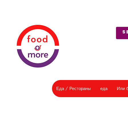
О нас
Служба поддержки
Еда / Рестораны
еда
Или 