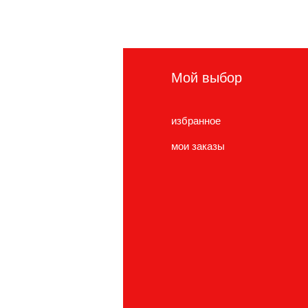
нформация
Мой выбор
сто задаваемые
избранное
просы
мои заказы
нас
ужба поддержки
cations