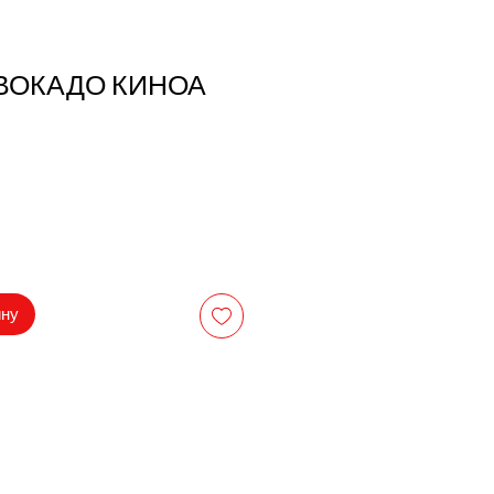
АВОКАДО КИНОА
а
ину