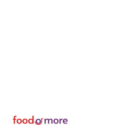
ЕдаИлиЕще
Меню
Нужна помощь?
Еда / Рестораны
Посетите наш
Служба
еда
поддержки
Или больше
для помощи или позвоните
личный
нам по телефону
Трансфер Я Аренда Ав
05433915577
Исследуйте город I За
Цветочный магазин и м
Турецкая баня и спа / 