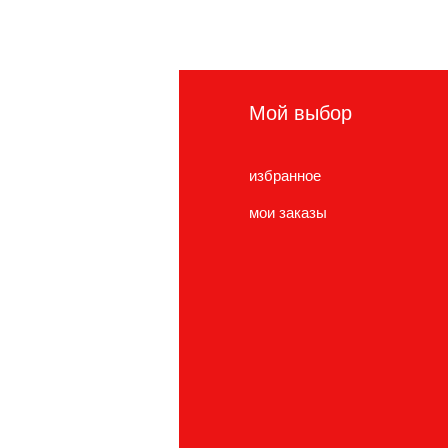
нформация
Мой выбор
сто задаваемые
избранное
просы
мои заказы
нас
ужба поддержки
cations