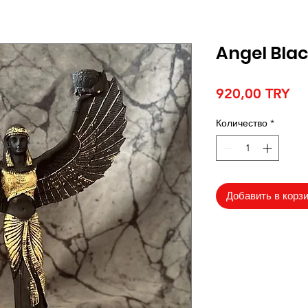
Angel Bla
Це
920,00 TRY
Количество
*
Добавить в корз