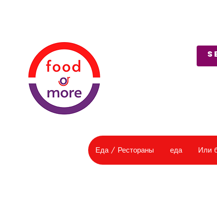
О нас
Служба поддержки
Еда / Рестораны
еда
Или 