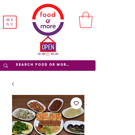
ME
NU