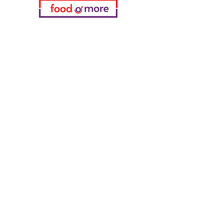
Категории
Еда / Рестораны
Донеджи Хамди Уста
Канатчи Али Аскер
ShakesPeare Бистро
Вкусы встречной улицы
Куриный мир
55 Самсун Пита
Тасаоглу Пахлавас