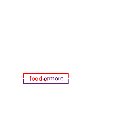
ЕдаИлиЕще
Нужна помощь?
Посетите наш
Служба поддержки
для помощи или позвоните нам
по телефону
05433915577
Мой выбор
избранное