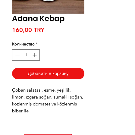
Adana Kebap
Цена
160,00 TRY
Количество
*
Добавить в корзину
Çoban salatası, ezme, yeşillik,
limon, ızgara soğan, sumaklı soğan,
közlenmiş domates ve közlenmiş
biber ile