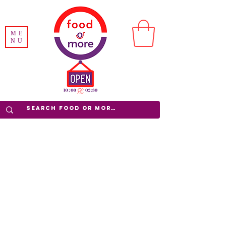
ME
NU