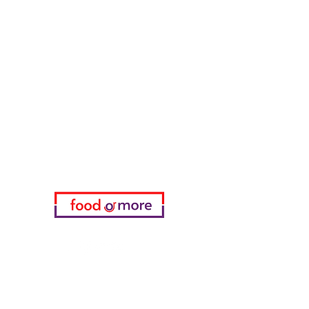
FoodOrMore
Brauchen Sie Hilfe?
Besuchen Sie unser
Kundendienst
für Hilfe oder rufen Sie uns an
05433915577
Meine Wahl