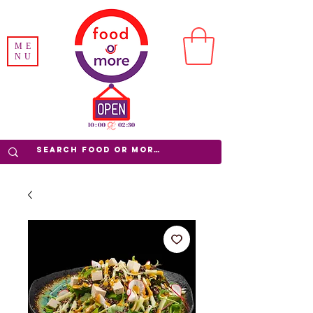
ME
NU