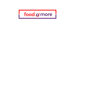
Kategorien
Gemüse
Bäckerei
Wein
Milch & Eier
Geflügelfleisch
Alkoholfreie Getränke
Reinigungsmittel
Müsli & Snacks