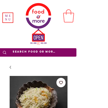
ME
NU