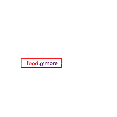
FoodOrMore
Brauchen Sie Hilfe?
Besuchen Sie unser
Kundendienst
für Hilfe oder rufen Sie uns an
05433915577
Meine Wahl
Favoriten