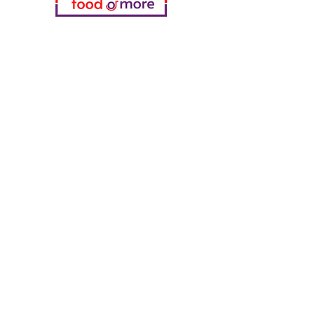
Kategorien
Gemüse
Bäckerei
Wein
Milch & Eier
Geflügelfleisch
Alkoholfreie Getränke
Reinigungsmittel
Müsli & Snacks