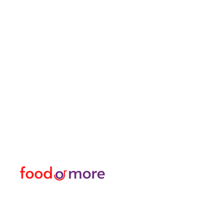
FoodOrMore
Speisekart
Brauchen Sie Hilfe?
Essen / Restaurants
Besuchen Sie
Lebensmittel
unser
Kundendienst
Oder mehr
für Hilfe oder rufen Sie uns an
Persönlich
05433915577
Transfer I Mietwagen I T
Erkunden Sie die Aktivitä
Türkisches Bad und Spa
Datenpakete für Interne