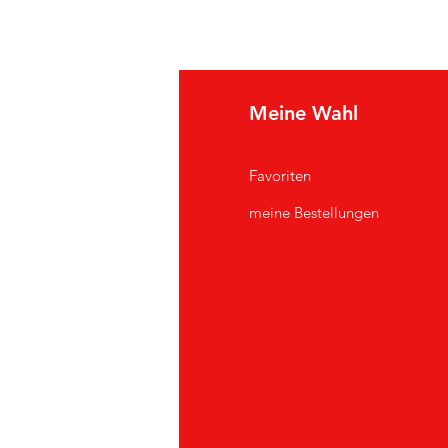
e Info
Meine Wahl
Q
Favoriten
er uns
meine Bestellungen
ndendienst
andorte