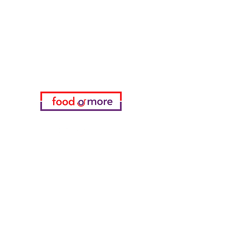
Brauchen Sie Hilfe?
Besuchen Sie unser
Kundendienst
für Hilfe oder rufen Sie uns an
05433915577
Meine Wahl
Favoriten
meine Bestellungen