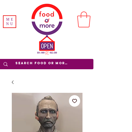
ME
NU