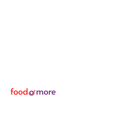
FoodOrMore
Speisekart
Brauchen Sie Hilfe?
Essen / Restaurants
Besuchen Sie
Lebensmittel
unser
Kundendienst
Oder mehr
für Hilfe oder rufen Sie uns an
Persönlich
05433915577
Transfer I Mietwagen I T
Erkunden Sie die Aktivitä
Türkisches Bad und Spa
Datenpakete für Interne