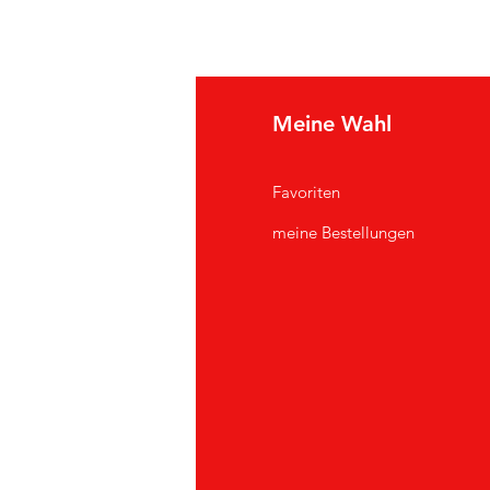
e Info
Meine Wahl
Q
Favoriten
er uns
meine Bestellungen
ndendienst
andorte