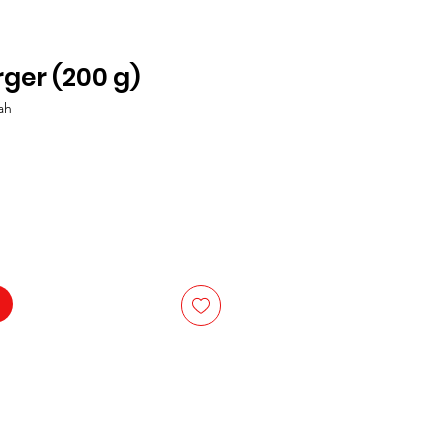
ger (200 g)
ah
is