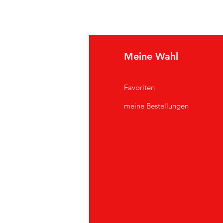
e Info
Meine Wahl
Q
Favoriten
er uns
meine Bestellungen
ndendienst
andorte