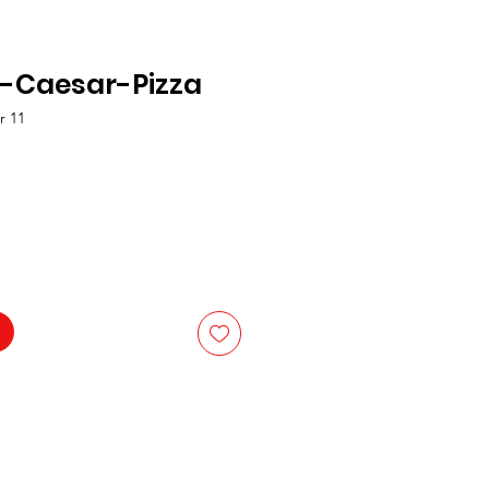
-Caesar-Pizza
r 11
is