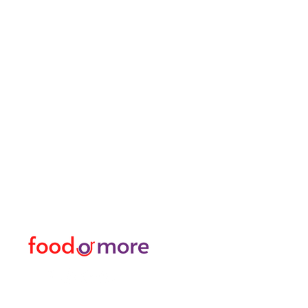
FoodOrMore
Speisekart
Brauchen Sie Hilfe?
Essen / Restaurants
Besuchen Sie
Lebensmittel
unser
Kundendienst
Oder mehr
für Hilfe oder rufen Sie uns an
Persönlich
05433915577
Transfer I Mietwagen I T
Erkunden Sie die Aktivitä
Türkisches Bad und Spa
Datenpakete für Interne