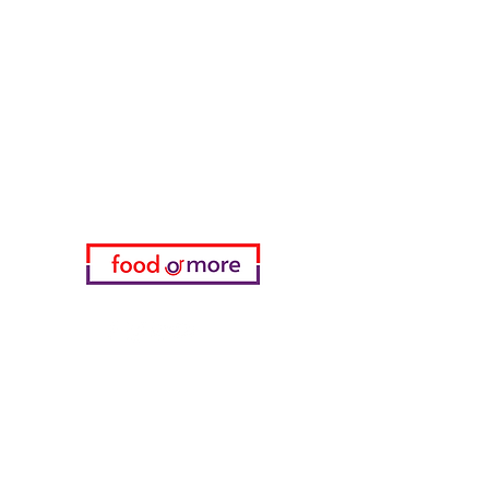
FoodOrMore
Brauchen Sie Hilfe?
Besuchen Sie unser
Kundendienst
für Hilfe oder rufen Sie uns an
05433915577
Meine Wahl
Favoriten