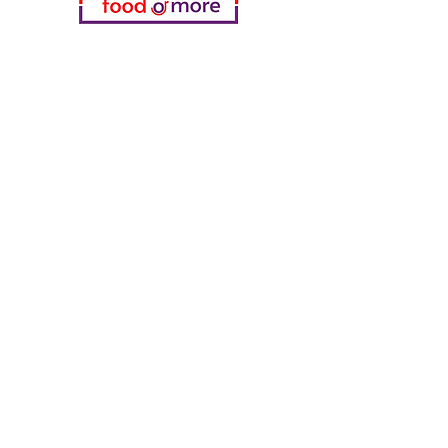
Kategorien
Gemüse
Bäckerei
Wein
Milch & Eier
Geflügelfleisch
Alkoholfreie Getränke
Reinigungsmittel
Müsli & Snacks