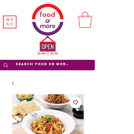
ME
NU