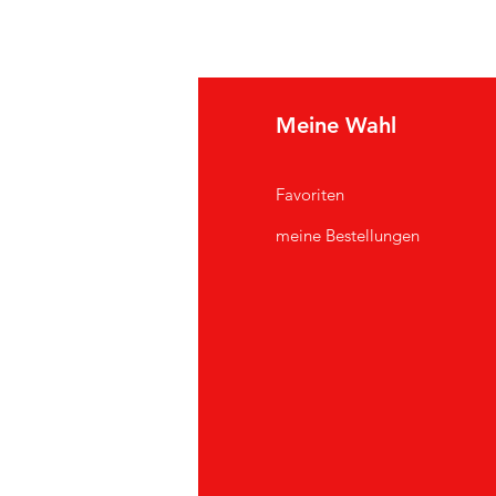
e Info
Meine Wahl
Q
Favoriten
er uns
meine Bestellungen
ndendienst
andorte