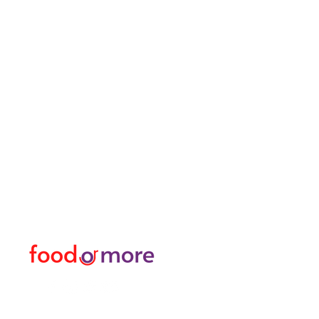
FoodOrMore
Speisekart
Brauchen Sie Hilfe?
Essen / Restaurants
Besuchen Sie
Lebensmittel
unser
Kundendienst
Oder mehr
für Hilfe oder rufen Sie uns an
Persönlich
05433915577
Transfer I Mietwagen I T
Erkunden Sie die Aktivitä
Türkisches Bad und Spa
Datenpakete für Interne