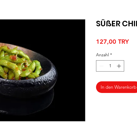
SÜßER CHI
Pre
127,00 TRY
Anzahl
*
In den Warenkorb