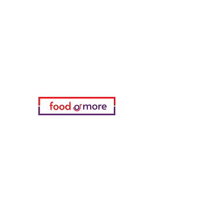
FoodOrMore
Brauchen Sie Hilfe?
Besuchen Sie unser
Kundendienst
für Hilfe oder rufen Sie uns an
05433915577
Meine Wahl
Favoriten
meine Bestellungen