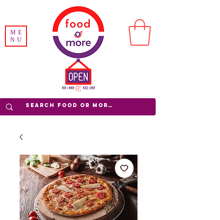
ME
NU