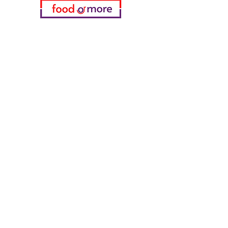
Kategorien
Gemüse
Bäckerei
Wein
Milch & Eier
Geflügelfleisch
Alkoholfreie Getränke
Reinigungsmittel
Müsli & Snacks