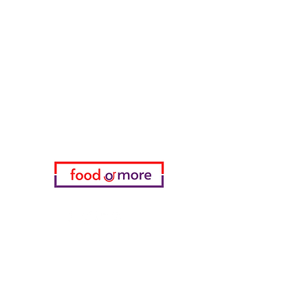
FoodOrMore
Brauchen Sie Hilfe?
Besuchen Sie unser
Kundendienst
für Hilfe oder rufen Sie uns an
05433915577
Meine Wahl
Favoriten