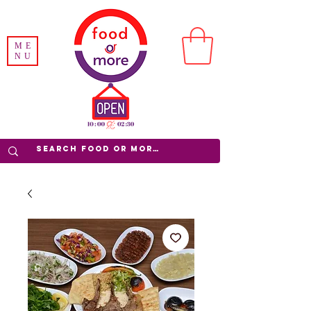
ME
NU