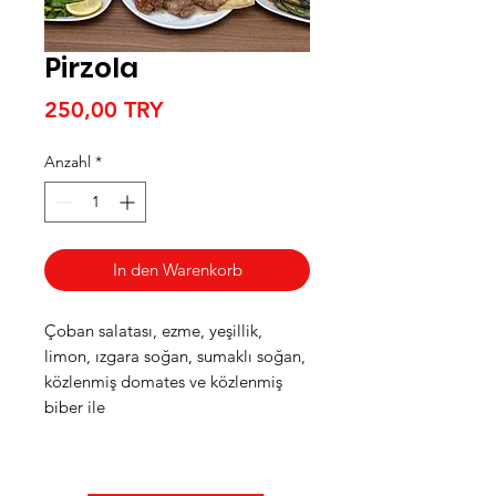
Pirzola
Preis
250,00 TRY
Anzahl
*
In den Warenkorb
Çoban salatası, ezme, yeşillik,
limon, ızgara soğan, sumaklı soğan,
közlenmiş domates ve közlenmiş
biber ile