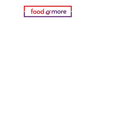
Kategorien
Gemüse
Bäckerei
Wein
Milch & Eier
Geflügelfleisch
Alkoholfreie Getränke
Reinigungsmittel
Müsli & Snacks