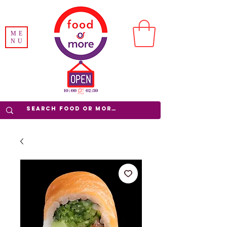
ME
NU