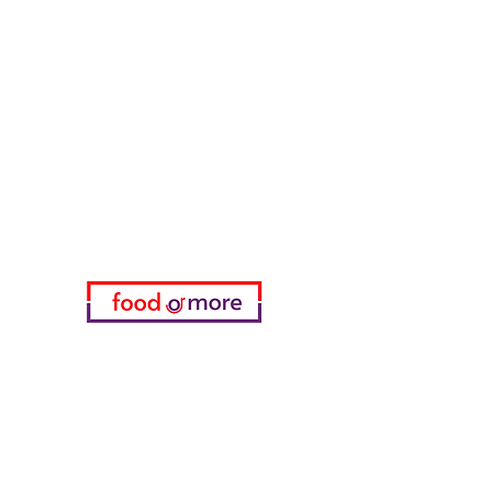
FoodOrMore
Brauchen Sie Hilfe?
Besuchen Sie unser
Kundendienst
für Hilfe oder rufen Sie uns an
05433915577
Meine Wahl
Favoriten