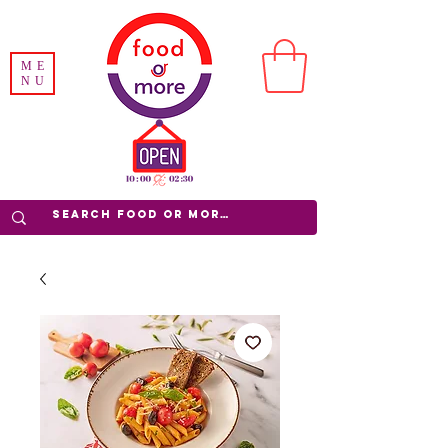
ME
NU