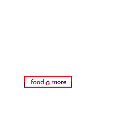
FoodOrMore
Brauchen Sie Hilfe?
Besuchen Sie unser
Kundendienst
für Hilfe oder rufen Sie uns an
05433915577
Meine Wahl
Favoriten