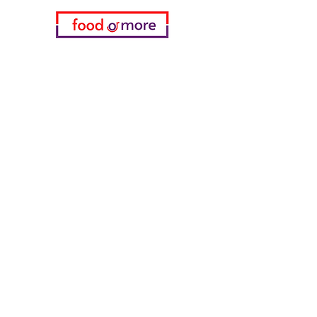
Kategorien
Gemüse
Bäckerei
Wein
Milch & Eier
Geflügelfleisch
Alkoholfreie Getränke
Reinigungsmittel
Müsli & Snacks