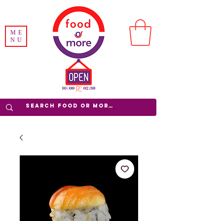
ME
NU