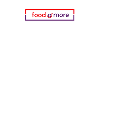
Kategorien
Gemüse
Bäckerei
Wein
Milch & Eier
Geflügelfleisch
Alkoholfreie Getränke
Reinigungsmittel
Müsli & Snacks