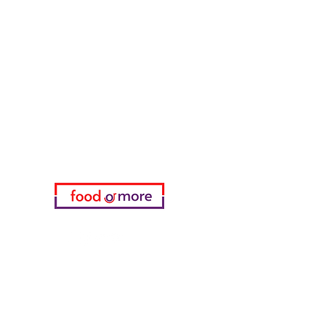
FoodOrMore
Brauchen Sie Hilfe?
Besuchen Sie unser
Kundendienst
für Hilfe oder rufen Sie uns an
05433915577
Meine Wahl