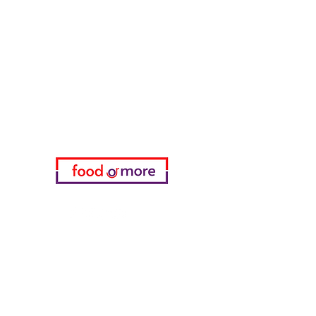
FoodOrMore
Brauchen Sie Hilfe?
Besuchen Sie unser
Kundendienst
für Hilfe oder rufen Sie uns an
05433915577
Meine Wahl
Favoriten