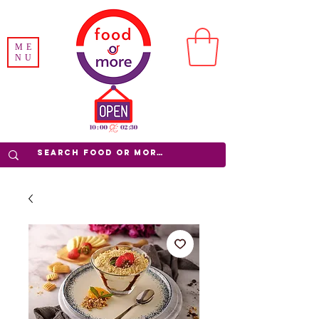
ME
NU