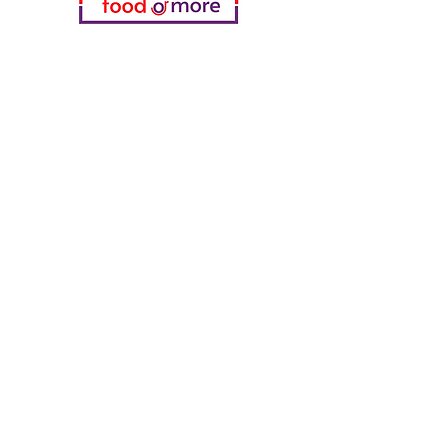
Kategorien
Gemüse
Bäckerei
Wein
Milch & Eier
Geflügelfleisch
Alkoholfreie Getränke
Reinigungsmittel
Müsli & Snacks