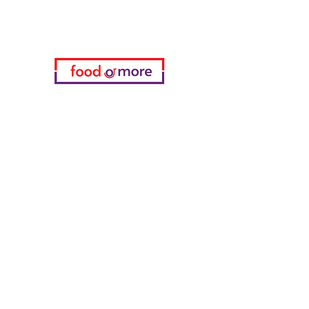
für Hilfe oder rufen Sie uns an
05433915577
Meine Wahl
Favoriten
meine Bestellungen
die Info
FAQ