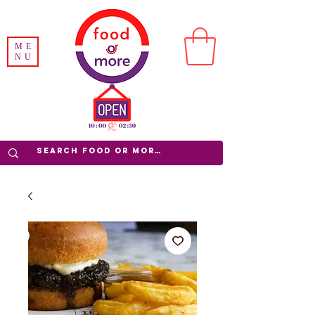
ME
NU