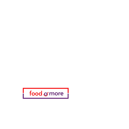
Müsli & Snacks
FoodOrMore
Brauchen Sie Hilfe?
Besuchen Sie unser
Kundendienst
für Hilfe oder rufen Sie uns an
05433915577