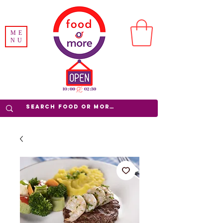
ME
NU