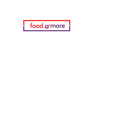
Kategorien
Gemüse
Bäckerei
Wein
Milch & Eier
Geflügelfleisch
Alkoholfreie Getränke
Reinigungsmittel