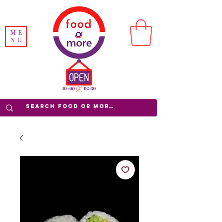
ME
NU