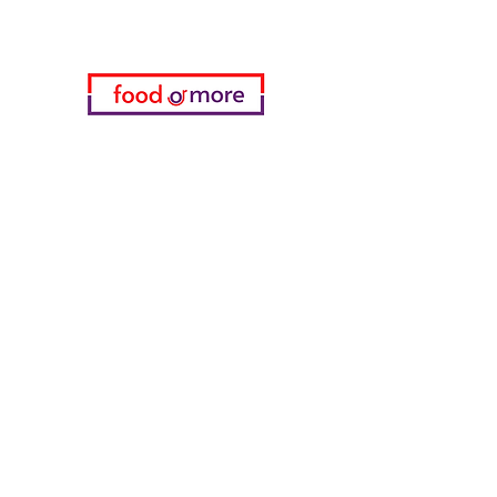
Kategorien
Gemüse
Bäckerei
Wein
Milch & Eier
Geflügelfleisch
Alkoholfreie Getränke
Reinigungsmittel