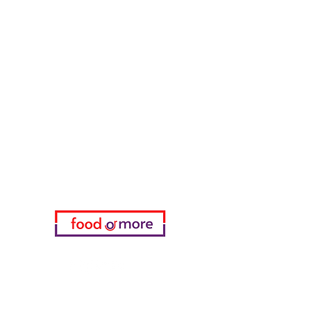
Müsli & Snacks
FoodOrMore
Brauchen Sie Hilfe?
Besuchen Sie unser
Kundendienst
für Hilfe oder rufen Sie uns an
05433915577