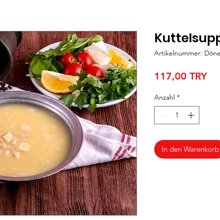
Kuttelsup
Artikelnummer: Döne
Pre
117,00 TRY
Anzahl
*
In den Warenkorb