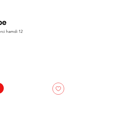
pe
rci hamdi 12
is