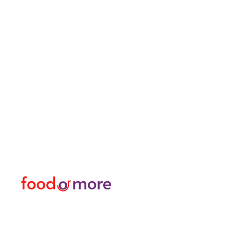
FoodOrMore
Speisekart
Brauchen Sie Hilfe?
Essen / Restaurants
Besuchen Sie
Lebensmittel
unser
Kundendienst
Oder mehr
für Hilfe oder rufen Sie uns an
Persönlich
05433915577
Transfer I Mietwagen I T
Erkunden Sie die Aktivitä
Türkisches Bad und Spa
Datenpakete für Interne