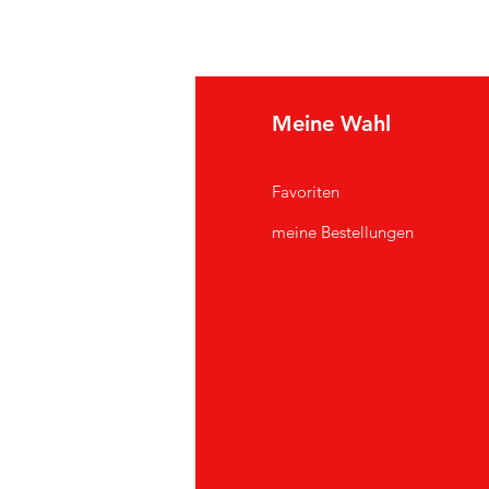
e Info
Meine Wahl
Q
Favoriten
er uns
meine Bestellungen
ndendienst
andorte