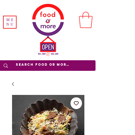
ME
NU