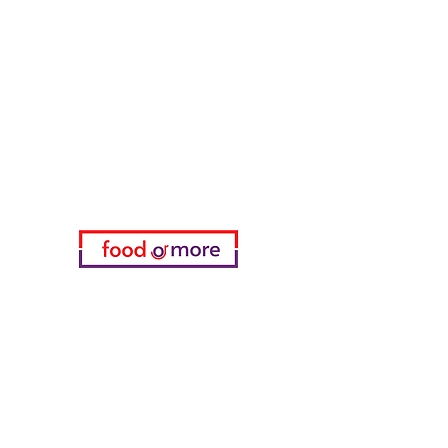
FoodOrMore
Brauchen Sie Hilfe?
Besuchen Sie unser
Kundendienst
für Hilfe oder rufen Sie uns an
05433915577
Meine Wahl
Favoriten