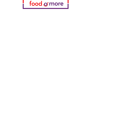
Kategorien
Gemüse
Bäckerei
Wein
Milch & Eier
Geflügelfleisch
Alkoholfreie Getränke
Reinigungsmittel
Müsli & Snacks