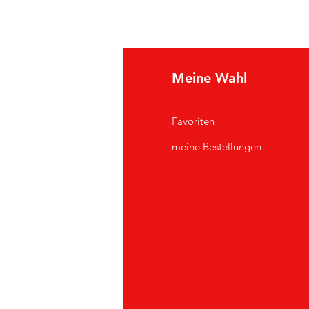
e Info
Meine Wahl
Q
Favoriten
er uns
meine Bestellungen
ndendienst
andorte