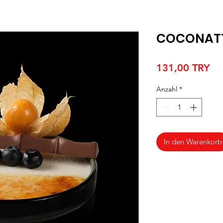
COCONAT
Pre
131,00 TRY
Anzahl
*
In den Warenkorb