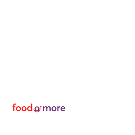
FoodOrMore
Speisekart
Brauchen Sie Hilfe?
Essen / Restaurants
Besuchen Sie
Lebensmittel
unser
Kundendienst
Oder mehr
für Hilfe oder rufen Sie uns an
Persönlich
05433915577
Transfer I Mietwagen I T
Erkunden Sie die Aktivitä
Türkisches Bad und Spa
Datenpakete für Interne