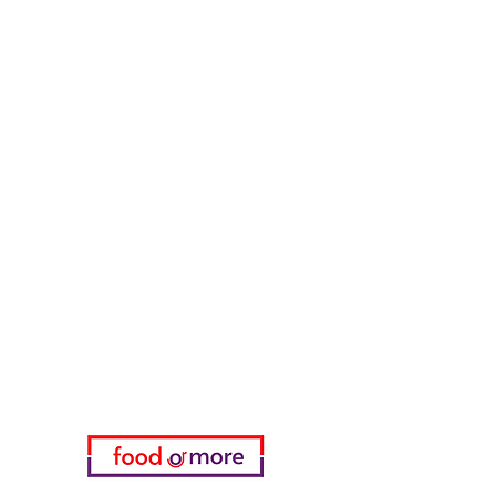
Geflügelfleisch
Alkoholfreie Getränke
Reinigungsmittel
Müsli & Snacks
FoodOrMore
Brauchen Sie Hilfe?
Besuchen Sie unser
Kundendienst
für Hilfe oder rufen Sie uns an
05433915577