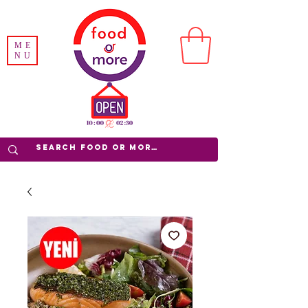
ME
NU