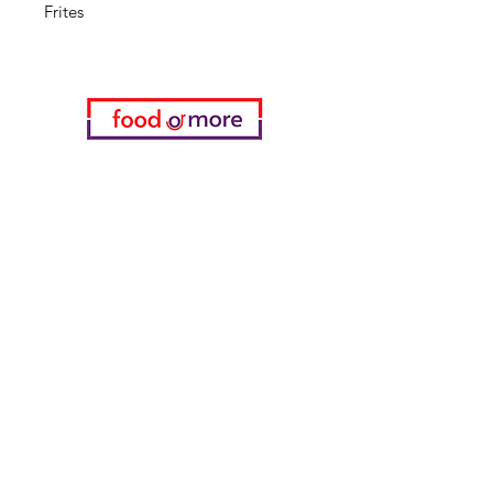
Frites
Kategorien
Gemüse
Bäckerei
Wein
Milch & Eier
Geflügelfleisch
Alkoholfreie Getränke