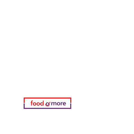
Reinigungsmittel
Müsli & Snacks
FoodOrMore
Brauchen Sie Hilfe?
Besuchen Sie unser
Kundendienst
für Hilfe oder rufen Sie uns an
05433915577