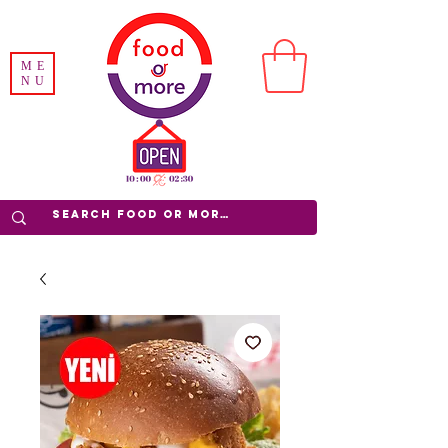
ME
NU