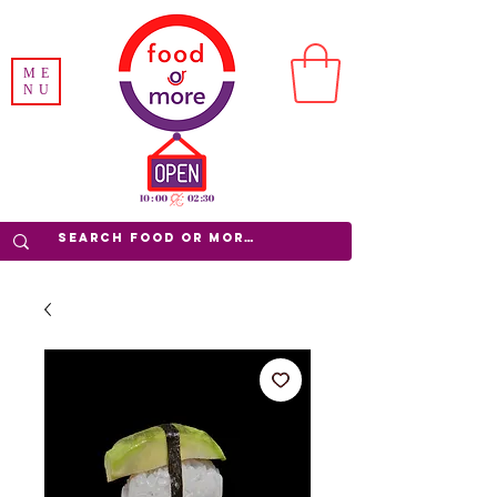
ME
NU