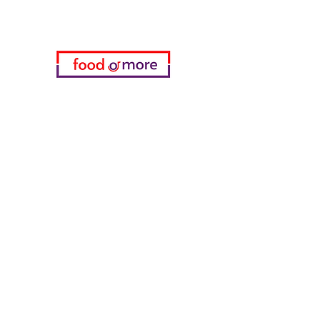
Kategorien
Gemüse
Bäckerei
Wein
Milch & Eier
Geflügelfleisch
Alkoholfreie Getränke
Reinigungsmittel