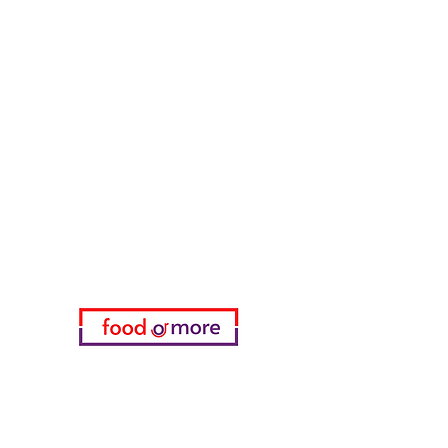
Müsli & Snacks
FoodOrMore
Brauchen Sie Hilfe?
Besuchen Sie unser
Kundendienst
für Hilfe oder rufen Sie uns an
05433915577