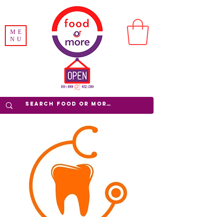
ME
NU