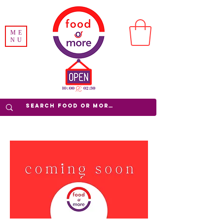
ME
NU