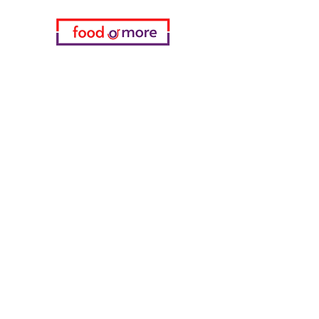
My Choice
Favorites
My Orders
Info
FAQ
About Us
Customer Support