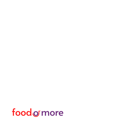
ЕдаИлиЕще
Меню
Нужна помощь?
Еда / Рестораны
Посетите наш
Служба
еда
поддержки
Или больше
для помощи или позвоните
личный
нам по телефону
Трансфер Я Аренда Ав
05433915577
Исследуйте город I За
Цветочный магазин и м
Турецкая баня и спа / 