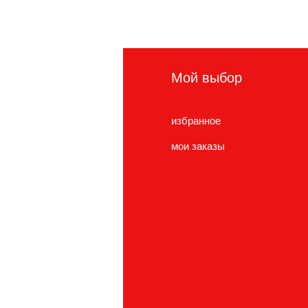
нформация
Мой выбор
сто задаваемые
избранное
просы
мои заказы
нас
ужба поддержки
cations