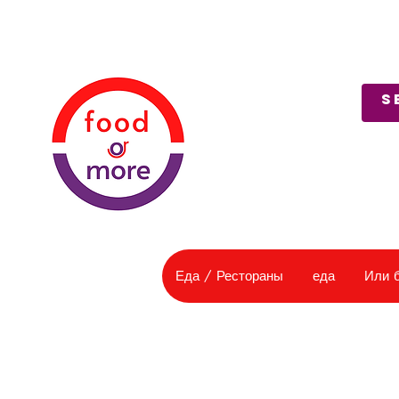
О нас
Служба поддержки
Еда / Рестораны
еда
Или 