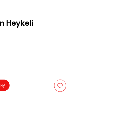
n Heykeli
Цена
ину