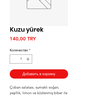
Kuzu yürek
Цена
140,00 TRY
Количество
*
Добавить в корзину
Çoban salatası, sumaklı soğan,
yeşillik, limon ve közlenmiş biber ile