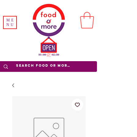
ME
NU