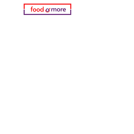
Категории
Еда / Рестораны
Донеджи Хамди Уста
Канатчи Али Аскер
ShakesPeare Бистро
Вкусы встречной улицы
Куриный мир
55 Самсун Пита
Тасаоглу Пахлавас