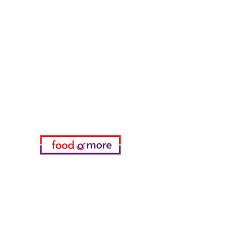
ЕдаИлиЕще
Нужна помощь?
Посетите наш
Служба поддержки
для помощи или позвоните нам
по телефону
05433915577
Мой выбор