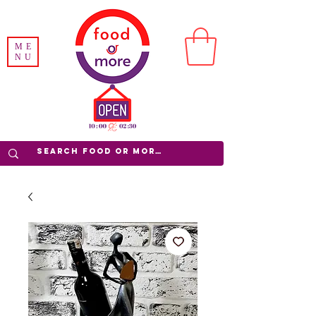
ME
NU