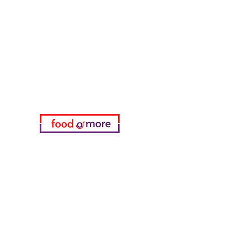
ЕдаИлиЕще
Нужна помощь?
Посетите наш
Служба поддержки
для помощи или позвоните нам
по телефону
05433915577
Мой выбор
избранное