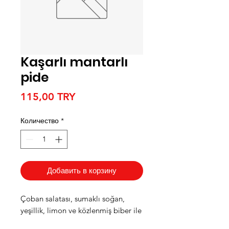
Kaşarlı mantarlı
pide
Цена
115,00 TRY
Количество
*
Добавить в корзину
Çoban salatası, sumaklı soğan,
yeşillik, limon ve közlenmiş biber ile