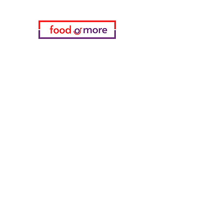
Категории
Еда / Рестораны
Донеджи Хамди Уста
Канатчи Али Аскер
ShakesPeare Бистро
Вкусы встречной улицы
Куриный мир
55 Самсун Пита
Тасаоглу Пахлавас