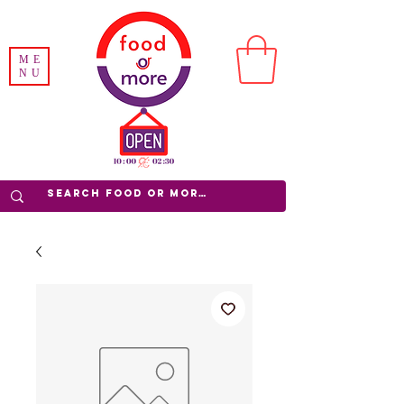
ME
NU