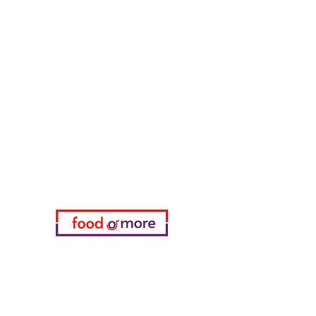
ЕдаИлиЕще
Нужна помощь?
Посетите наш
Служба поддержки
для помощи или позвоните нам
по телефону
05433915577