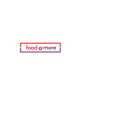
Нужна помощь?
Посетите наш
Служба поддержки
для помощи или позвоните нам
по телефону
05433915577
Мой выбор
избранное
мои заказы