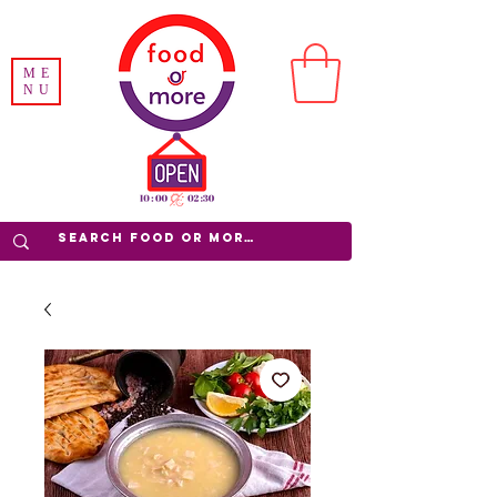
ME
NU