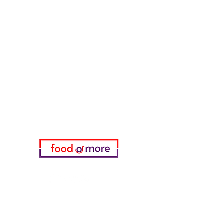
ЕдаИлиЕще
Нужна помощь?
Посетите наш
Служба поддержки
для помощи или позвоните нам
по телефону
05433915577
Мой выбор