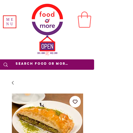
ME
NU