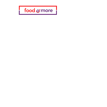
Категории
Еда / Рестораны
Донеджи Хамди Уста
Канатчи Али Аскер
ShakesPeare Бистро
Вкусы встречной улицы
Куриный мир
55 Самсун Пита
Тасаоглу Пахлавас