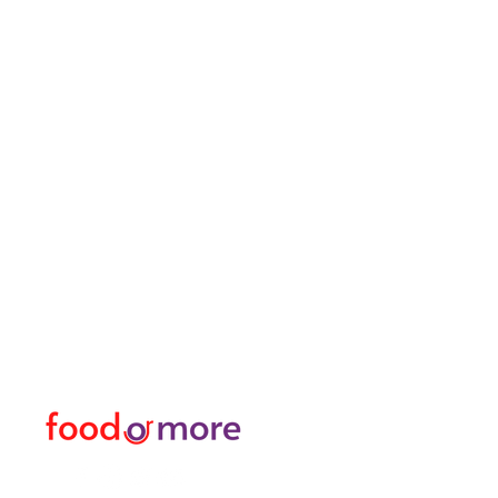
ЕдаИлиЕще
Меню
Нужна помощь?
Еда / Рестораны
Посетите наш
Служба
еда
поддержки
Или больше
для помощи или позвоните
личный
нам по телефону
Трансфер Я Аренда Ав
05433915577
Исследуйте город I За
Цветочный магазин и м
Турецкая баня и спа / 