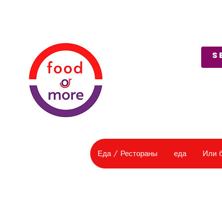
О нас
Служба поддержки
Еда / Рестораны
еда
Или 