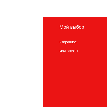
нформация
Мой выбор
сто задаваемые
избранное
просы
мои заказы
нас
ужба поддержки
cations