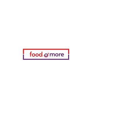
Нужна помощь?
Посетите наш
Служба поддержки
для помощи или позвоните нам
по телефону
05433915577
Мой выбор
избранное
мои заказы